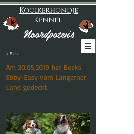
Kooikerhondje
Kennel
Noordpoten‘s
< Back
Am
20.05.2019
hat Becks
Ebby-Easy vom Langerner
Land gedeckt.