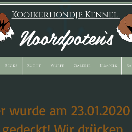
Kooikerhondje Kennel
Noordpoten‘s
Becks
Zucht
Würfe
Galerie
Kumpels
Ra
r wurde am 23.01.2020
 gedeckt! Wir drücken