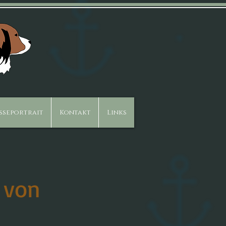
sseportrait
Kontakt
Links
 von