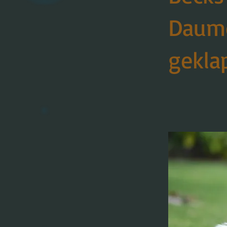
Daume
gekla