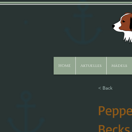
HOME
Aktuelles
Mädels
< Back
Peppe
Becks