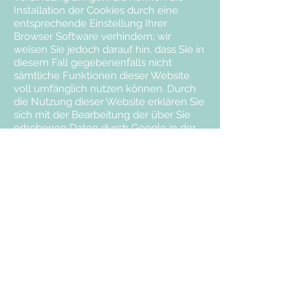
Installation der Cookies durch eine
entsprechende Einstellung Ihrer
Browser Software verhindern; wir
weisen Sie jedoch darauf hin, dass Sie in
diesem Fall gegebenenfalls nicht
sämtliche Funktionen dieser Website
voll umfänglich nutzen können. Durch
die Nutzung dieser Website erklären Sie
sich mit der Bearbeitung der über Sie
erhobenen Daten durch Google in der
zuvor beschriebenen Art und Weise und
zu dem zuvor benannten Zweck
einverstanden.
Google AdSense
Diese Website benutzt Google Adsense,
einen Webanzeigendienst der Google
Inc., USA (''Google''). Google Adsense
verwendet sog. ''Cookies'' (Textdateien),
die auf Ihrem Computer gespeichert
werden und die eine Analyse der
Benutzung der Website durch Sie