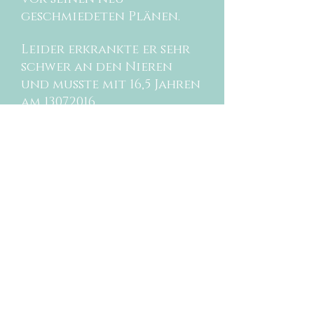
geschmiedeten Plänen.
Leider erkrankte er sehr
schwer an den Nieren
und musste mit 16,5 Jahren
am
13.07.2016
eingeschläfert werden,
nachdem unsere Versuche
ihn wieder aufzupäppeln,
scheiterten.
Von seinen Geschwistern
war er somit der letzt
Überlebende.
Du warst uns immer ein
treuer Gefährte, Danke
Olsen!