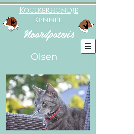
Kooikerhondje
Kennel
Noordpoten‘s
Olsen